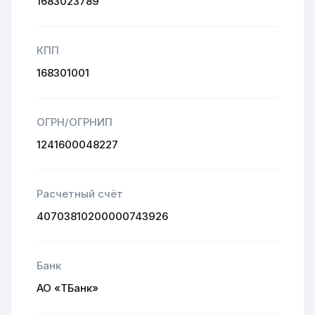
1683023789
КПП
168301001
ОГРН/ОГРНИП
1241600048227
Расчетный счёт
40703810200000743926
Банк
АО «ТБанк»