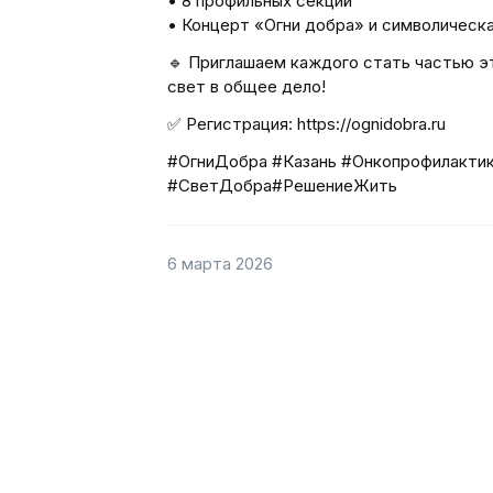
• 8 профильных секций
• Концерт «Огни добра» и символическа
🔹 Приглашаем каждого стать частью эт
свет в общее дело!
✅ Регистрация: https://ognidobra.ru
#ОгниДобра #Казань #Онкопрофилакти
#СветДобра#РешениеЖить
6 марта 2026