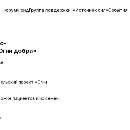
Форум
Фонд
Группа поддержки: «Источник сил»
События
о-
Огни добра»
е!
ельский проект «Огни
ржке пациентов и их семей,
ы